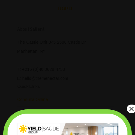
RGPD
About Salient
The Castle Unit 345 2500 Castle Dr
Manhattan, NY
T: +216 (0)40 3629 4753
E: hello@themenectar.com
Quick LInks
Consulta Online
×
Contactos
Gastroenterologia