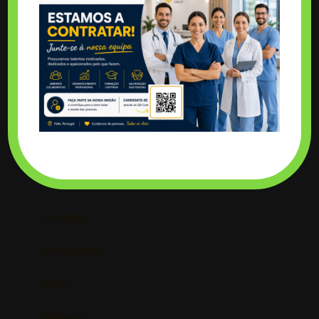
Home – Landing Page
Marcações
LIGUE-NOS
Notícias
ENVIE-NOS UM EMAIL
Nutrição
O Grupo
Protocolos
Psicologia
Recrutamento
RGPD
Unidades