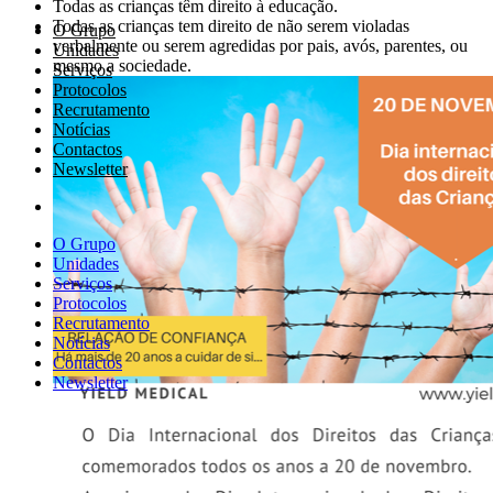
Todas as crianças têm direito à educação.
Todas as crianças tem direito de não serem violadas
O Grupo
verbalmente ou serem agredidas por pais, avós, parentes, ou
Unidades
mesmo a sociedade.
Serviços
Protocolos
Recrutamento
Notícias
Contactos
Newsletter
O Grupo
Unidades
Serviços
Protocolos
Recrutamento
Notícias
Contactos
Newsletter