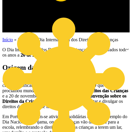
Início
»
Notícias
»
Dia Internacional dos Direitos das Crianças
O Dia Internacional dos Direitos das Crianças é comemorados todos
os anos a
20 de novembro
.
Origem da Data
A origem do Dia Internacional dos Direitos da Criança é bastante
clara e significativa: foi a 20 de novembro de 1959 que se
proclamou mundialmente a
Declaração dos Direitos das Crianças
e a 20 de novembro de 1989 que se adotou a
Convenção sobre os
Direitos da Criança
. O objetivo da data é salientar e divulgar os
direitos das crianças de todo o mundo.
Em Portugal realizam-se atividades solidárias como é o exemplo do
Dia Nacional do Pijama, onde as crianças vão de pijama para a
escola, relembrando o direito de todas as crianças a terem um lar,