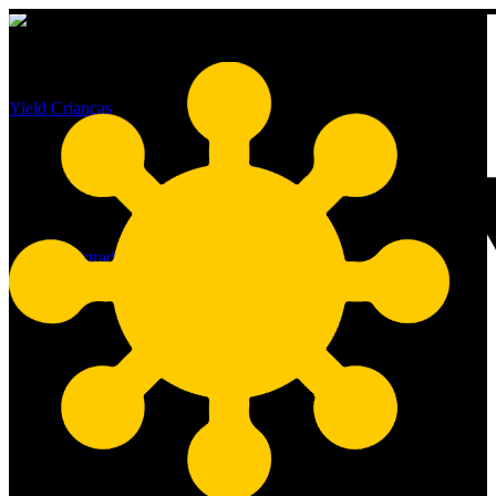
Yield Crianças
Dia Internacional dos Direitos
das Crianças
By
administrador
20/11/2020
No Comments