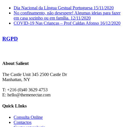
Dia Nacional da Língua Gestual Portuguesa
15/11/2020
No confinamento, não desespere! Algumas ideias para fazer
em casa sozinho ou em família.
12/11/2020
COVID-19 Nas Crianças – Prof Caldas Afonso
16/12/2020
RGPD
About Salient
The Castle Unit 345 2500 Castle Dr
Manhattan, NY
T: +216 (0)40 3629 4753
E: hello@themenectar.com
Quick LInks
Consulta Online
Contactos