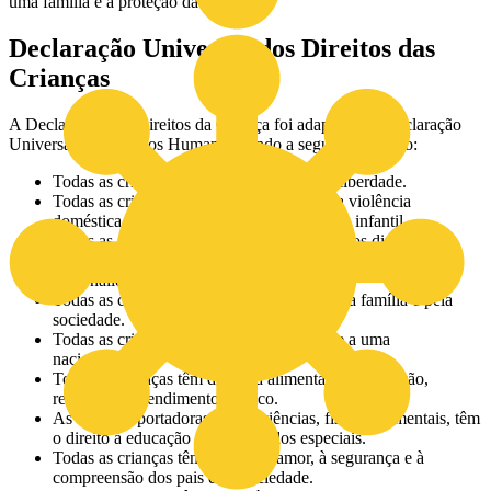
uma família e a proteção da sociedade.
Declaração Universal dos Direitos das
Crianças
A Declaração dos Direitos da Criança foi adaptada da Declaração
Universal dos Direitos Humanos, tendo a seguinte redação:
Todas as crianças têm o direito à vida e à liberdade.
Todas as crianças devem ser protegidas da violência
doméstica, do tráfico humano e do trabalho infantil.
Todas as crianças são iguais e têm os mesmos direitos, não
importando a sua cor, raça, sexo, religião, origem social ou
nacionalidade.
Todas as crianças devem ser protegidas pela família e pela
sociedade.
Todas as crianças têm direito a um nome e a uma
nacionalidade.
Todas as crianças têm direito a alimentação, habitação,
recreação e atendimento médico.
As crianças portadoras de deficiências, físicas ou mentais, têm
o direito à educação e aos cuidados especiais.
Todas as crianças têm direito ao amor, à segurança e à
compreensão dos pais e da sociedade.