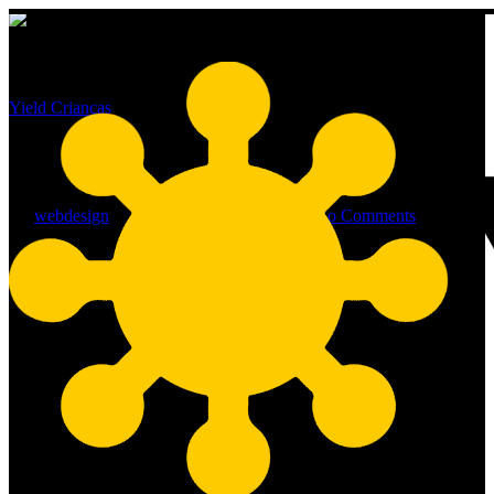
Yield Crianças
Psicologia Infantil e Juvenil
By
webdesign
15/01/2013
Julho 2nd, 2020
No Comments