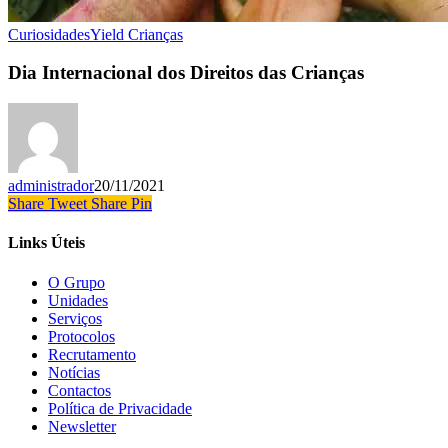
Curiosidades
Yield Crianças
Dia Internacional dos Direitos das Crianças
administrador
20/11/2021
Share
Tweet
Share
Pin
Links Úteis
O Grupo
Unidades
Serviços
Protocolos
Recrutamento
Notícias
Contactos
Política de Privacidade
Newsletter