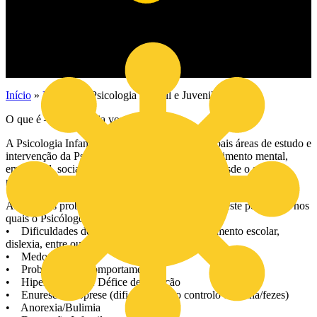
Início
»
Notícias
»
Psicologia Infantil e Juvenil
O que é – Dr.ª Patrícia von Doellinger
A Psicologia Infantil e Juvenil é uma das principais áreas de estudo e
intervenção da Psicologia. Foca-se no desenvolvimento mental,
emocional, social e comportamental da criança desde o seu
nascimento à adolescência.
Alguns dos problemas que podem surgir durante este percurso e nos
quais o Psicólogo Infantil e Juvenil intervém são:
• Dificuldades de Aprendizagem (baixo rendimento escolar,
dislexia, entre outros)
• Medos
• Problemas de Comportamento
• Hiperatividade e Défice de Atenção
• Enurese/Encoprese (dificuldades no controlo da urina/fezes)
• Anorexia/Bulimia