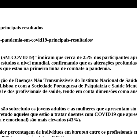
incipais resultados
-pandemia-sm-covid19-principais-resultados/
(SM-COVID19)” indicam que cerca de 25% dos participantes apre
os estudos a nível mundial, confirmando que as alterações profun
s que estão na primeira linha de combate à pandemia.
o de Doenças Não Transmissíveis do Instituto Nacional de Saúde 
Lisboa e com a Sociedade Portuguesa de Psiquiatria e Saúde Men
e dos profissionais de saúde, tendo em conta dimensões como ansi
 são sobretudo os jovens adultos e as mulheres que apresentam si
obretudo aqueles que estão a tratar doentes com COVID19 que apr
ca e emocional) são mais elevados (43%).
maior percentagem de indivíduos em
burnout
entre os profissionais 