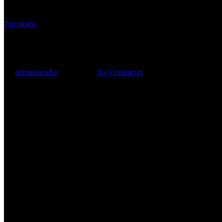
Psicologia
Psicologia
By
administrador
19/02/2021
No Comments