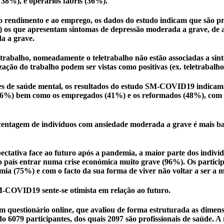
a; 38%), e operários fabris (36%).
 ao rendimento e ao emprego, os dados do estudo indicam que são 
os que apresentam sintomas de depressão moderada a grave, de ac
a a grave.
 trabalho, nomeadamente o teletrabalho não estão associadas a sin
ção do trabalho podem ser vistas como positivas (ex. teletrabalho
s de saúde mental, os resultados do estudo SM-COVID19 indicam q
os (46%) bem como os empregados (41%) e os reformados (48%), com
percentagem de indivíduos com ansiedade moderada a grave é mais 
xpectativa face ao futuro após a pandemia, a maior parte dos ind
o país entrar numa crise económica muito grave (96%). Os partici
a (75%) e com o facto da sua forma de viver não voltar a ser a 
M-COVID19 sente-se otimista em relação ao futuro.
m questionário online, que avaliou de forma estruturada as dimen
o 6079 participantes, dos quais 2097 são profissionais de saúde. A 