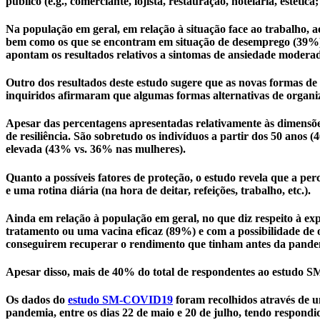
público (e.g., comerciante, lojista, restauração, hotelaria, estétic
Na população em geral, em relação à situação face ao trabalho,
bem como os que se encontram em situação de desemprego (39%) 
apontam os resultados relativos a sintomas de ansiedade moderad
Outro dos resultados deste estudo sugere que as novas formas de
inquiridos afirmaram que algumas formas alternativas de organiza
Apesar das percentagens apresentadas relativamente às dimensõe
de resiliência. São sobretudo os indivíduos a partir dos 50 an
elevada (43% vs. 36% nas mulheres).
Quanto a possíveis fatores de proteção, o estudo revela que a 
e uma rotina diária (na hora de deitar, refeições, trabalho, etc.).
Ainda em relação à população em geral, no que diz respeito à e
tratamento ou uma vacina eficaz (89%) e com a possibilidade de 
conseguirem recuperar o rendimento que tinham antes da pandemi
Apesar disso, mais de 40% do total de respondentes ao estudo S
Os dados do
estudo SM-COVID19
foram recolhidos através de u
pandemia, entre os dias 22 de maio e 20 de julho, tendo respondid