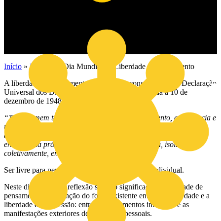
Início
»
Notícias
»
Dia Mundial da Liberdade de Pensamento
A liberdade de pensamento é um direito consagrado pela Declaração
Universal dos Direitos Humanos da ONU, adotada a 10 de
dezembro de 1948. Segundo o artigo 18:
“Todo homem tem direito à liberdade de pensamento, consciência e
religião; este direito inclui a liberdade de mudar de religião ou
crença e a liberdade de manifestar essa religião ou crença, pelo
ensino, pela prática, pelo culto e pela observância, isolada ou
coletivamente, em público ou em particular”.
Ser livre para pensar é o expoente da liberdade individual.
Neste dia apela-se à reflexão sobre o significado de liberdade de
pensamento e à extinção do fosso existente entre esta liberdade e a
liberdade de expressão: entre os pensamentos interiores e as
manifestações exteriores dessas visões pessoais.