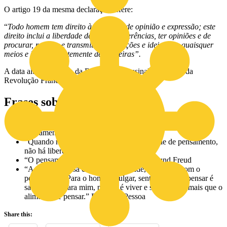
O artigo 19 da mesma declaração refere:
“
Todo homem tem direito à liberdade de opinião e expressão; este
direito inclui a liberdade de, sem interferências, ter opiniões e de
procurar, receber e transmitir informações e ideias por quaisquer
meios e independentemente de fronteiras”.
A data alude à Queda da Bastilha, que assinalou o início da
Revolução Francesa.
Frases sobre a liberdade
“Só conheço uma liberdade, e essa é a liberdade do
pensamento.” Antoine de Saint-Exupéry
“Quando não há, entre os homens, liberdade de pensamento,
não há liberdade.” Voltaire
“O pensamento é o ensaio da ação.” Sigmund Freud
“A maioria pensa com a sensibilidade, e eu sinto com o
pensamento. Para o homem vulgar, sentir é viver e pensar é
saber viver. Para mim, pensar é viver e sentir não é mais que o
alimento de pensar.” Fernando Pessoa
Share this: