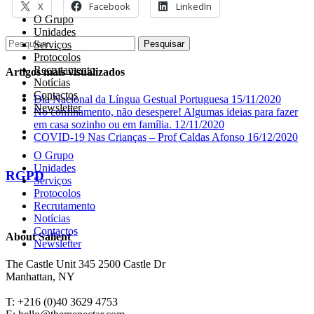
X
Facebook
LinkedIn
O Grupo
Unidades
Pesquisar
Serviços
Protocolos
Recrutamento
Artigos mais visualizados
Notícias
Contactos
Dia Nacional da Língua Gestual Portuguesa
15/11/2020
Newsletter
No confinamento, não desespere! Algumas ideias para fazer
em casa sozinho ou em família.
12/11/2020
COVID-19 Nas Crianças – Prof Caldas Afonso
16/12/2020
O Grupo
Unidades
RGPD
Serviços
Protocolos
Recrutamento
Notícias
Contactos
About Salient
Newsletter
The Castle Unit 345 2500 Castle Dr
Manhattan, NY
T: +216 (0)40 3629 4753