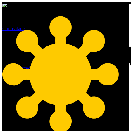
Curiosidades
Dia Mundial da Liberdade de
Pensamento
By
administrador
14/07/2021
No Comments