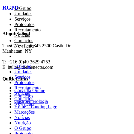
RGPD
O Grupo
Unidades
Serviços
Protocolos
Recrutamento
About Salient
Notícias
Contactos
The Castle Unit 345 2500 Castle Dr
Newsletter
Manhattan, NY
T: +216 (0)40 3629 4753
O Grupo
E: hello@themenectar.com
Unidades
Serviços
Quick LInks
Protocolos
Recrutamento
Consulta Online
Notícias
Contactos
Contactos
Gastroenterologia
Newsletter
Home – Landing Page
Marcações
Notícias
Nutrição
O Grupo
Protocolos