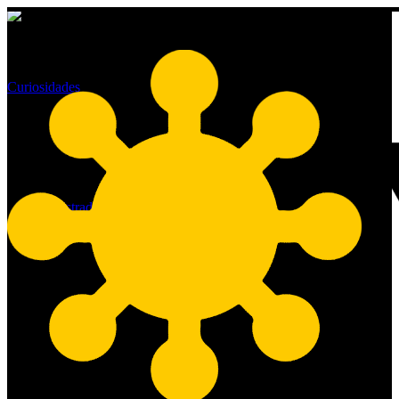
Curiosidades
Dia Mundial das Competências
dos Jovens
By
administrador
15/07/2021
No Comments