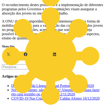
O reconhecimento destes problemas e a implementação de diferentes
programas pelos Governos e pelas instituições visam assegurar a
absorção dos jovens no mercado do trabalho.
A ONU destaca a importância dessa comemoração como forma de
mobilizar as pessoas para a valorização das competências dos jovens
no progresso das nações, acreditando que somente assim seja
possível investir nos jovens e garantir, entre tantos outros aspectos,
ensino de qualidade e a redução da pobreza.
Share this:
X
Facebook
LinkedIn
Pesquisar
Artigos mais visualizados
Dia Nacional da Língua Gestual Portuguesa
15/11/2020
No confinamento, não desespere! Algumas ideias para fazer
em casa sozinho ou em família.
12/11/2020
COVID-19 Nas Crianças – Prof Caldas Afonso
16/12/2020