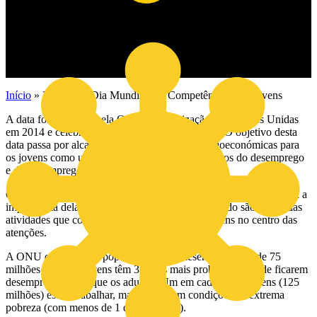
Início
»
Notícias
»
Dia Mundial das Competências dos Jovens
A data foi instituída pela ONU – Organização das Nações Unidas
em 2014 e celebrada pela primeira vez em 2015. O objetivo desta
data passa por alcançar melhores condições socioeconómicas para
os jovens como uma forma de enfrentar os desafios do desemprego
e do subemprego.
O destaque da efeméride vai para as habilidades dos jovens e para a
importância delas à escala global. Por todo o mundo são realizadas
atividades que colocam as competências dos jovens no centro das
atenções.
A ONU estima que a população jovem desempregada é de 75
milhões e que os jovens têm 3 vezes mais probabilidades de ficarem
desempregados do que os adultos. Um em cada cinco jovens (125
milhões) está a trabalhar, mas a viver em condições de extrema
pobreza (com menos de 1 dólar por dia).