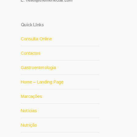
E: hello@themenectar.com
Quick LInks
Consulta Online
Contactos
Gastroenterologia
Home – Landing Page
Marcações
Notícias
Nutrição