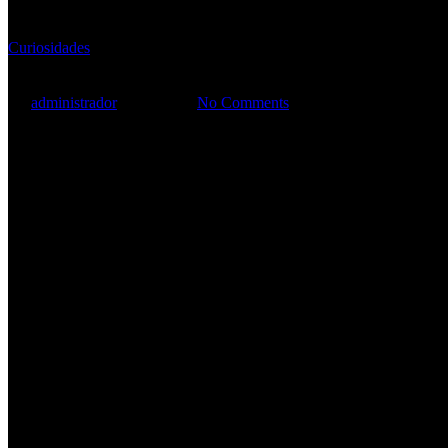
Curiosidades
By
administrador
31/10/2020
No Comments