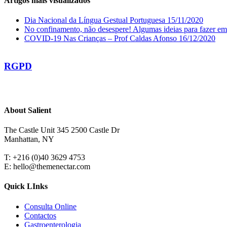
Artigos mais visualizados
Dia Nacional da Língua Gestual Portuguesa
15/11/2020
No confinamento, não desespere! Algumas ideias para fazer em
COVID-19 Nas Crianças – Prof Caldas Afonso
16/12/2020
RGPD
About Salient
The Castle Unit 345 2500 Castle Dr
Manhattan, NY
T: +216 (0)40 3629 4753
E: hello@themenectar.com
Quick LInks
Consulta Online
Contactos
Gastroenterologia