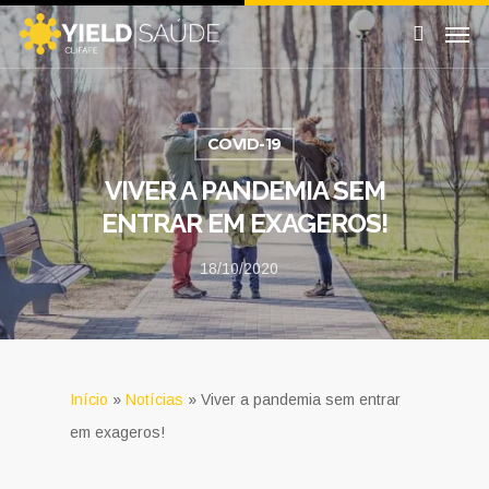
COVID-19
VIVER A PANDEMIA SEM
ENTRAR EM EXAGEROS!
18/10/2020
Início
»
Notícias
»
Viver a pandemia sem entrar
em exageros!