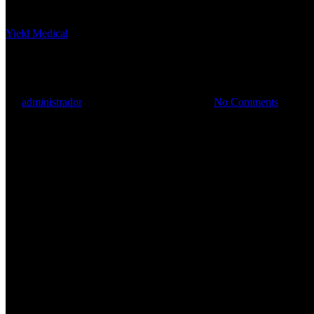
Yield Medical
Urologia
By
administrador
01/04/2021
Abril 15th, 2021
No Comments