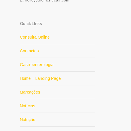
E: hello@themenectar.com
Quick LInks
Consulta Online
Contactos
Gastroenterologia
Home – Landing Page
Marcações
Notícias
Nutrição