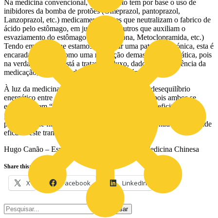
Na medicina convencional, o tratamento tem por base o uso de
inibidores da bomba de protões (Omeprazol, pantoprazol,
Lanzoprazol, etc.) medicamentos estes que neutralizam o fabrico de
ácido pelo estômago, em junção com outros que auxiliam o
esvaziamento do estômago (Domperidona, Metoclopramida, etc.)
Tendo em conta que estamos a abordar uma patologia crónica, esta é
encarada por mim como uma resolução demasiado sintomática, pois
na verdade, não se está a tratar o refluxo, dado que na ausência da
medicação, todo o quadro clínico se mantém.
À luz da medicina chinesa, estamos perante um desequilíbrio
energético entre as funções do baço e estômago, pois ambos se
encontram em “contracorrente”, originando uma deficitária
progressão do processo digestivo. É com a acupuntura e a correta
prescrição de fitoterapia chinesa que temos solucionado com grande
eficácia este transtorno digestivo.”
Hugo Canão – Especialista em Acupuntura e Medicina Chinesa
Share this:
X
Facebook
LinkedIn
Pesquisar