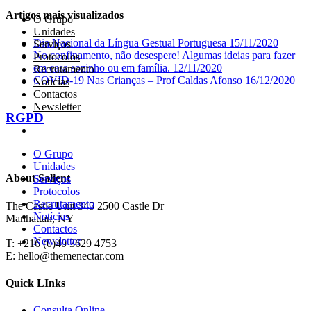
Artigos mais visualizados
O Grupo
Unidades
Dia Nacional da Língua Gestual Portuguesa
15/11/2020
Serviços
No confinamento, não desespere! Algumas ideias para fazer
Protocolos
em casa sozinho ou em família.
12/11/2020
Recrutamento
COVID-19 Nas Crianças – Prof Caldas Afonso
16/12/2020
Notícias
Contactos
Newsletter
RGPD
O Grupo
Unidades
About Salient
Serviços
Protocolos
Recrutamento
The Castle Unit 345 2500 Castle Dr
Notícias
Manhattan, NY
Contactos
Newsletter
T: +216 (0)40 3629 4753
E: hello@themenectar.com
Quick LInks
Consulta Online