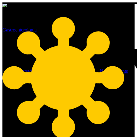
Gastroenterologia
Uma solução para a Gastrite
crónica!
By
administrador
27/12/2021
Outubro 10th, 2023
No Comments