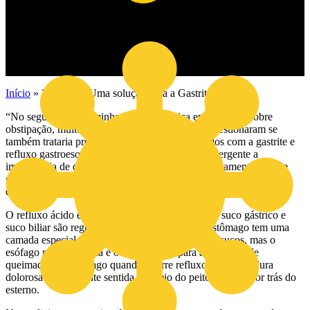
Início
»
Notícias
»
Uma solução para a Gastrite crónica!
“No seguimento da minha anterior crónica em que falei sobre
obstipação, muitos foram os pacientes que me questionaram se
também trataria problemas digestivos relacionados com a gastrite e
refluxo gastroesofágico crónicos. Como tal, é emergente a
importância de dar relevo às patologias que, efetivamente, são de
grande impacto na sociedade, pois, segundo as estatísticas, um em
cada três portugueses sofre com estes problemas.
O refluxo ácido é um problema digestivo em que suco gástrico e
suco biliar são regurgitados para o esófago. O estômago tem uma
camada especial para o proteger da acidez destes sucos, mas o
esófago não tem! Azia é o termo usado para a sensação de
queimadura no esófago quando ocorre refluxo. A queimadura
dolorosa é geralmente sentida no meio do peito, mesmo por trás do
esterno.