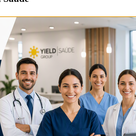
m
de Aprendizagem _Despiste e Diagnóstico Uma Dificuldade Específica 
à mais de 5 mil anos. Uma das principais disciplinas que compõem a M