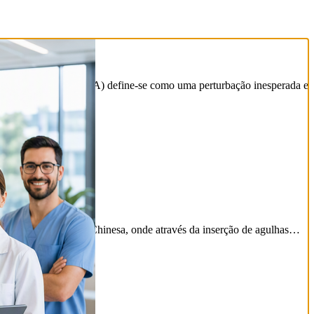
de Aprendizagem (DEA) define-se como uma perturbação inesperada e
edicina Tradicional Chinesa, onde através da inserção de agulhas…