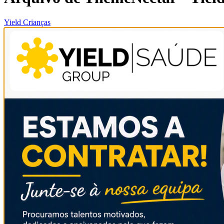
Yield Crianças
Consulta de Dificuldades Específicas de Aprendizage
A Criança e a Aprendizagem Consulta de Dificuldades Específicas 
inexplicada que ocorre numa…
webdesign
23/11/2019
Categoria
Acupuntura em Fafe
Uma arte medicinal em constante desenvolvimento e aperfeiçoamento 
webdesign
23/03/2019
Pesquisar