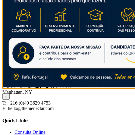
Artigos mais visualizados
Dia Nacional da Língua Gestual Portuguesa
15/11/2020
No confinamento, não desespere! Algumas ideias para fazer em
COVID-19 Nas Crianças – Prof Caldas Afonso
16/12/2020
RGPD
About Salient
The Castle Unit 345 2500 Castle Dr
Manhattan, NY
×
T: +216 (0)40 3629 4753
E: hello@themenectar.com
Quick LInks
Consulta Online