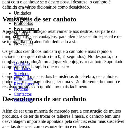
para com o canhoto: se o destro possui destreza, o canhoto é
definido em vários dicionários como desajeitado.
O Grupo
Unidades
Vantagens de ser canhoto
Serviços
Protocolos
Recrutamento
Apesar da discriminação relativamente aos destros, ser parte da
Notícias
minoria tem as suas vantagens, para além de se sentir especial e de
Contactos
se ter um dia no calendário dedicado a si.
Newsletter
Os estudos científicos indicam que o canhoto é mais rápido a
raciocinar do que o destro (em 0,51 segundos). No desporto, no
combate, na condução ou a jogar videojogos, o canhoto é apontado
O Grupo
como sendo mais rápido que o destro.
Unidades
Serviços
Como utilizam mais os dois hemisférios do cérebro, os canhotos
Protocolos
podem ser mais imaginativos, ter uma visão diferente do mundo e
Recrutamento
resolver questões do quotidiano mais facilmente.
Notícias
Contactos
Desvantagens de ser canhoto
Newsletter
Além de ser uma minoria de mercado para a construção de muitos
produtos, e de ter de trocar os talheres à mesa, o canhoto tem uma
desvantagem importante apontada pela ciência: estar mais suscetível
a certas doenças, como esquizofrenia e epilepsia.