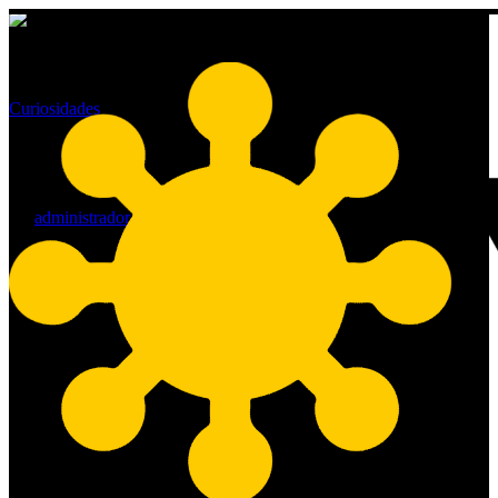
Curiosidades
Dia Mundial do Canhoto
By
administrador
13/08/2021
No Comments