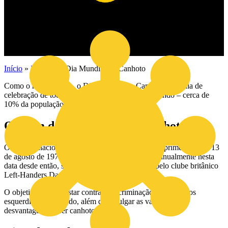
Início
»
Notícias
»
Dia Mundial do Canhoto
Como o nome sugere, o Dia Mundial do Canhoto é um dia de
celebração de todos os canhotos existentes no mundo – cerca de
10% da população mundial.
Origem do dia mundial do canhoto
O dia internacional do canhoto foi celebrado pela primeira vez a 13
de agosto de 1976, e apesar de ser comemorado anualmente nesta
data desde então, só foi declarado oficialmente pelo clube britânico
Left-Handers Day Club na década de 90.
O objetivo era protestar contra a discriminação sofrida pelos
esquerdinos no mundo, além de divulgar as vantagens e
desvantagens de ser canhoto.