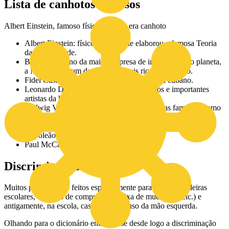
Lista de canhotos famosos
Albert Einstein, famoso físico alemão, era canhoto
Albert Einstein: físico alemão que elaborou a famosa Teoria
da Relatividade.
Bill Gates: dono da maior empresa de informática do planeta,
a Microsoft, e um dos homens mais ricos do mundo.
Fidel Castro: líder revolucionário e estadista cubano.
Leonardo DaVinci: um dos mais completos e importantes
artistas da história.
Ludwig Van Beethoven: compositor de obras famosas, como
a Nona Sinfonia.
Mahatma Gandhi: líder nacionalista indiano.
Napoleão Bonaparte: imperador francês.
Paul McCartney: baixista dos Beatles.
Discriminação do canhoto
Muitos produtos são feitos especialmente para destros (cadeiras
escolares, teclados de computador, caixa de mudanças, etc.) e
antigamente, na escola, castigava-se o uso da mão esquerda.
Olhando para o dicionário encontra-se desde logo a discriminação