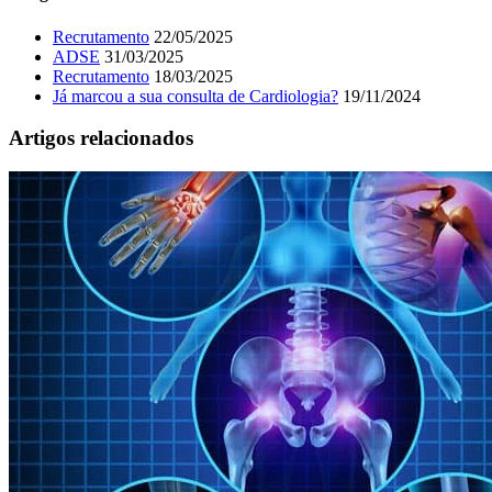
Recrutamento
22/05/2025
ADSE
31/03/2025
Recrutamento
18/03/2025
Já marcou a sua consulta de Cardiologia?
19/11/2024
Artigos relacionados