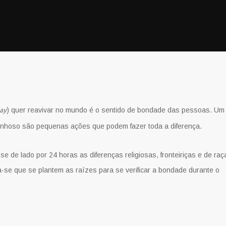
ay
) quer reavivar no mundo é o sentido de bondade das pessoas. Um
rinhoso são pequenas ações que podem fazer toda a diferença.
 de lado por 24 horas as diferenças religiosas, fronteiriças e de raç
-se que se plantem as raízes para se verificar a bondade durante o