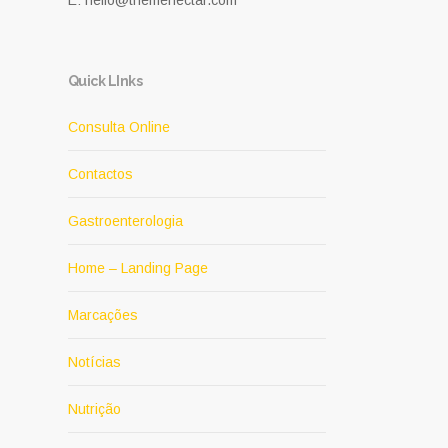
E: hello@themenectar.com
Quick LInks
Consulta Online
Contactos
Gastroenterologia
Home – Landing Page
Marcações
Notícias
Nutrição